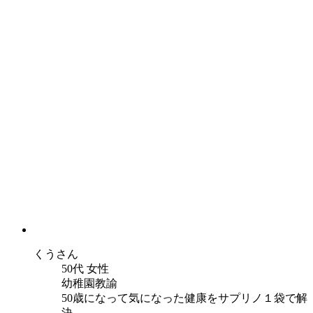
くう
さん
50代 女性
幼稚園教諭
50歳になって気になった健康をサプリノ１袋で解
決。